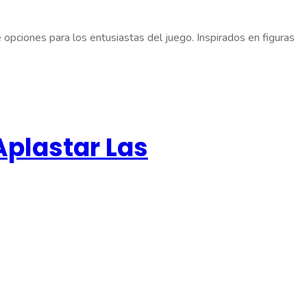
opciones para los entusiastas del juego. Inspirados en figuras
Aplastar Las