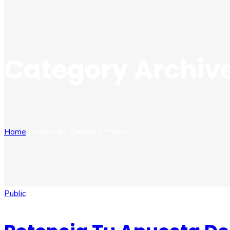
Category Archive
Home
Archive By Category "Public"
Public