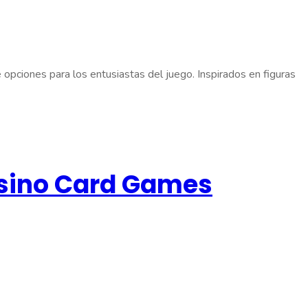
opciones para los entusiastas del juego. Inspirados en figuras
asino Card Games