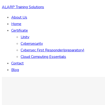
ALARP Training Solutions
About Us
Home
Certificate
Unity
Cybersecurity
Cybersec First Responder(preparatory)
Cloud Computing Essentials
Contact
Blog