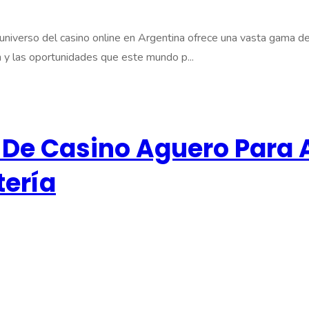
iverso del casino online en Argentina ofrece una vasta gama de 
 y las oportunidades que este mundo p...
 De Casino Aguero Para 
tería