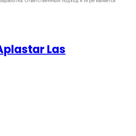
заработка. Ответственный подход к игре является
Aplastar Las