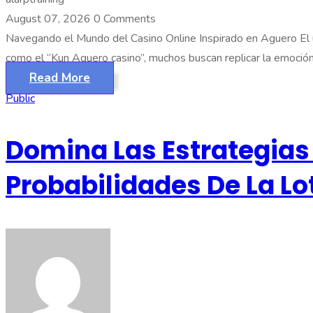
August 07, 2026
0 Comments
Navegando el Mundo del Casino Online Inspirado en Aguero El un
como el “Kun Aguero casino”, muchos buscan replicar la emoción
Read More
Public
Domina Las Estrategias
Probabilidades De La Lo