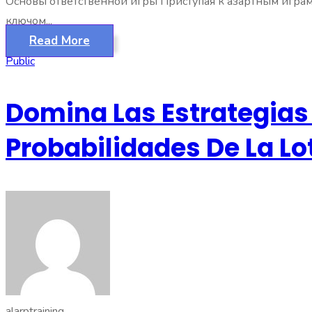
Основы ответственной игры Приступая к азартным играм, 
ключом...
Read More
Public
Domina Las Estrategias
Probabilidades De La Lo
alarptraining