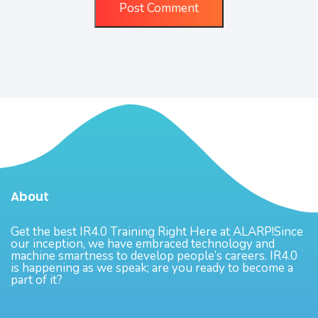
About
Get the best IR4.0 Training Right Here at ALARP!Since
our inception, we have embraced technology and
machine smartness to develop people’s careers. IR4.0
is happening as we speak; are you ready to become a
part of it?