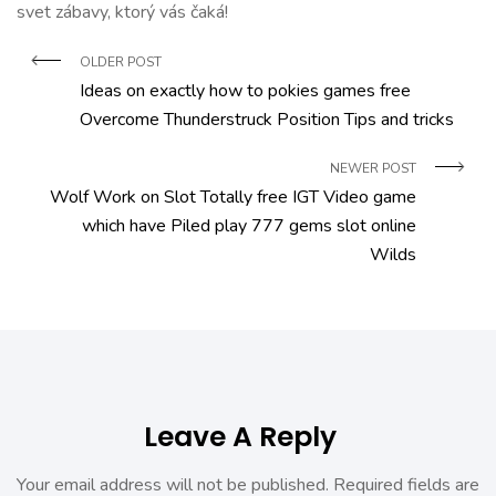
svet zábavy, ktorý vás čaká!
OLDER POST
Ideas on exactly how to pokies games free
Overcome Thunderstruck Position Tips and tricks
NEWER POST
Wolf Work on Slot Totally free IGT Video game
which have Piled play 777 gems slot online
Wilds
Leave A Reply
Your email address will not be published.
Required fields are