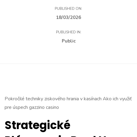
PUBLISHED ON:
18/03/2026
PUBLISHED IN:
Public
Pokročilé techniky ziskového hrania v kasínach Ako ich využiť
pre úspech gazzino casino
Strategické