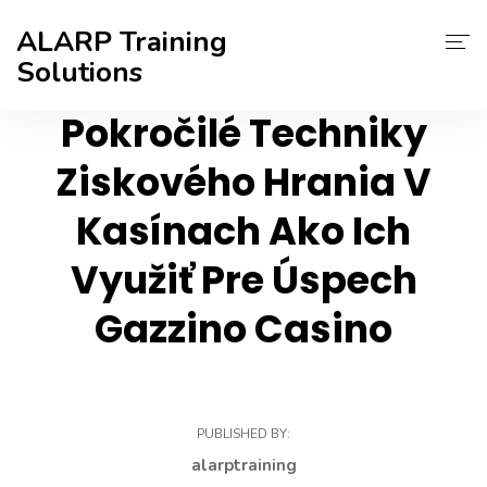
ALARP Training
Solutions
Pokročilé Techniky
About Us
Ziskového Hrania V
Home
Kasínach Ako Ich
Certificate
Využiť Pre Úspech
Contact
Gazzino Casino
Blog
PUBLISHED BY:
alarptraining