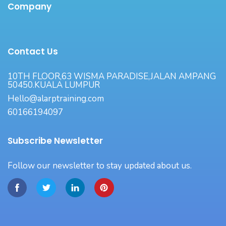
Company
Contact Us
10TH FLOOR,63 WISMA PARADISE,JALAN AMPANG
50450.KUALA LUMPUR
Hello@alarptraining.com
60166194097
Subscribe Newsletter
Follow our newsletter to stay updated about us.