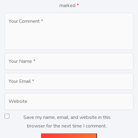
marked
*
Save my name, email, and website in this
browser for the next time I comment.