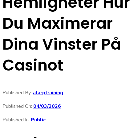
Hemligheter Hur
Du Maximerar
Dina Vinster På
Casinot
Published By:
alarptraining
Published On:
04/03/2026
Published In:
Public