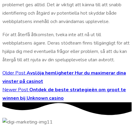
problemet ges alltid. Det är viktigt att känna till att snabb
identifiering och åtgärd av potentiella hot skyddar både
webbplatsens innehåll och användarnas upplevelse.
För att återfå åtkomsten, tveka inte att nå ut till
webbplatsens ägare. Deras stödteam finns tillgängligt för att
hjälpa dig med eventuella frågor eller problem, så att du kan
återgå till att njuta av din spelupplevelse utan avbrott.
Older Post
Avslöja hemligheter Hur du maximerar dina
vinster på casinot
Newer Post
Ontdek de beste strategieën om groot te
winnen bij Unknown casino