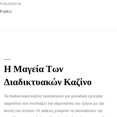
PUBLISHED IN:
Public
Η Μαγεία Των
Διαδικτυακών Καζίνο
Τα διαδικτυακά καζίνο προσφέρουν μια μοναδική εμπειρία
παιχνιδιού που συνδυάζει την αδρεναλίνη του τζόγου με την
άνεση του σπιτιού. Οι παίκτες μπορούν να απολαύσουν την