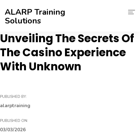
ALARP Training
Solutions
Unveiling The Secrets Of
About Us
The Casino Experience
Home
With Unknown
Certificate
Contact
PUBLISHED BY:
Blog
alarptraining
PUBLISHED ON:
03/03/2026