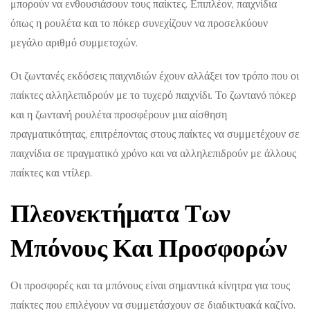
μπορούν να ενθουσιάσουν τους παίκτες. Επιπλέον, παιχνίδια
όπως η ρουλέτα και το πόκερ συνεχίζουν να προσελκύουν
μεγάλο αριθμό συμμετοχών.
Οι ζωντανές εκδόσεις παιχνιδιών έχουν αλλάξει τον τρόπο που οι
παίκτες αλληλεπιδρούν με το τυχερό παιχνίδι. Το ζωντανό πόκερ
και η ζωντανή ρουλέτα προσφέρουν μια αίσθηση
πραγματικότητας, επιτρέποντας στους παίκτες να συμμετέχουν σε
παιχνίδια σε πραγματικό χρόνο και να αλληλεπιδρούν με άλλους
παίκτες και ντίλερ.
Πλεονεκτήματα Των
Μπόνους Και Προσφορών
Οι προσφορές και τα μπόνους είναι σημαντικά κίνητρα για τους
παίκτες που επιλέγουν να συμμετάσχουν σε διαδικτυακά καζίνο.