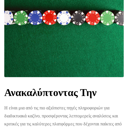
Ανακαλύπτοντας Την
Η είναι μια από τις πιο αξιόπιστες πηγές πληροφοριών για
διαδικτυακά καζίνο, προσφέροντας λεπτομερείς αναλύσεις και
κριτικές για τις καλύτερες πλατφόρμες που δέχονται παίκτες από