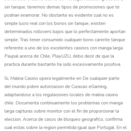
sin tanque, tenemos demas tipos de promociones que te
podrian enamorar. No obstante es evidente cual no es
simple lucro real con los bonos sin tanque, existen
determinados rollovers bajos que lo perfectamente aportan
simple. Tras tener consumido cualquier bono carente tanque
referente a uno de los excelentes casinos con manga larga
Paypal acerca de Chile, PlayUZU, debo decir de que la
practica durante bastante ha sido excesivamente positiva.
Si, Malina Casino opera legalmente en De cualquier parte
del mundo pobre autorizacion de Curacao eGaming,
adaptandose a los regulaciones locales de malina casino
chile. Documenta continuamente los problemas con manga
larga capturas sobre monitor con el fin de proporcionar la
eleccion. Acerca de casos de bloqueo geografico, confirma
cual estas sobre la region permitida igual que Portugal. En el