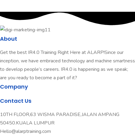
About
Get the best IR4.0 Training Right Here at ALARP!Since our
inception, we have embraced technology and machine smartness
to develop people’s careers. IR4.0 is happening as we speak;
are you ready to become a part of it?
Company
Contact Us
10TH FLOOR,63 WISMA PARADISE,JALAN AMPANG
50450.KUALA LUMPUR
Hello@alarptraining.com