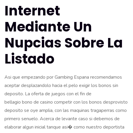
Internet
Mediante Un
Nupcias Sobre La
Listado
Asi que empezando por Gambing Espana recomendamos
aceptar desplazandolo hacia el pelo exigir los bonos sin
deposito. La oferta de juegos con el fin de
bellagio bono de casino
competir con los bonos desprovisto
deposito se oye amplia, con las maquinas tragaperras como
primero senuelo. Acerca de levante caso si debemos de
elaborar algun inicial tanque asi� como nuestro deportista