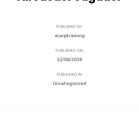
PUBLISHED BY:
alarptraining
PUBLISHED ON:
12/06/2026
PUBLISHED IN:
Uncategorized