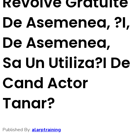
Revolve Gratuite
De Asemenea, ?i,
De Asemenea,
Sa Un Utiliza?i De
Cand Actor
Tanar?
Published By:
alarptraining