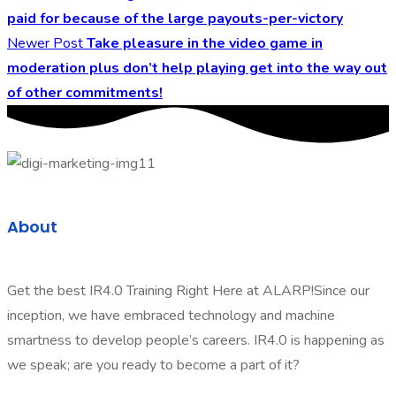
paid for because of the large payouts-per-victory
Newer Post
Take pleasure in the video game in
moderation plus don’t help playing get into the way out
of other commitments!
About
Get the best IR4.0 Training Right Here at ALARP!Since our
inception, we have embraced technology and machine
smartness to develop people’s careers. IR4.0 is happening as
we speak; are you ready to become a part of it?