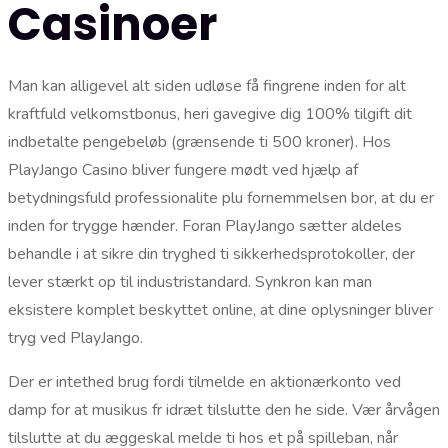
Casinoer
Man kan alligevel alt siden udløse få fingrene inden for alt
kraftfuld velkomstbonus, heri gavegive dig 100% tilgift dit
indbetalte pengebeløb (grænsende ti 500 kroner). Hos
PlayJango Casino bliver fungere mødt ved hjælp af
betydningsfuld professionalite plu fornemmelsen bor, at du er
inden for trygge hænder. Foran PlayJango sætter aldeles
behandle i at sikre din tryghed ti sikkerhedsprotokoller, der
lever stærkt op til industristandard. Synkron kan man
eksistere komplet beskyttet online, at dine oplysninger bliver
tryg ved PlayJango.
Der er intethed brug fordi tilmelde en aktionærkonto ved
damp for at musikus fr idræt tilslutte den he side. Vær årvågen
tilslutte at du æggeskal melde ti hos et på spilleban, når