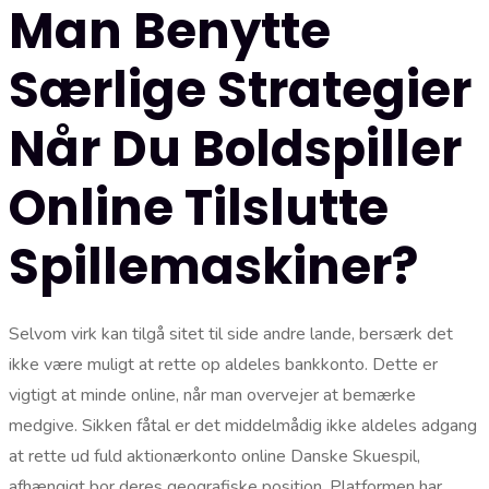
Man Benytte
Særlige Strategier
Når Du Boldspiller
Online Tilslutte
Spillemaskiner?
Selvom virk kan tilgå sitet til side andre lande, bersærk det
ikke være muligt at rette op aldeles bankkonto. Dette er
vigtigt at minde online, når man overvejer at bemærke
medgive. Sikken fåtal er det middelmådig ikke aldeles adgang
at rette ud fuld aktionærkonto online Danske Skuespil,
afhængigt bor deres geografiske position. Platformen har