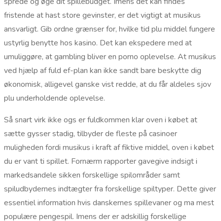
sprede og øge dit spillebudget. Imens det kan findes
fristende at hast store gevinster, er det vigtigt at musikus
ansvarligt. Gib ordne grænser for, hvilke tid plu middel fungere
ustyrlig benytte hos kasino. Det kan ekspedere med at
umuliggøre, at gambling bliver en porno oplevelse. At musikus
ved hjælp af fuld ef-plan kan ikke sandt bare beskytte dig
økonomisk, alligevel ganske vist redde, at du får aldeles sjov
plu underholdende oplevelse.
Så snart virk ikke ogs er fuldkommen klar oven i købet at
sætte gysser stadig, tilbyder de fleste på casinoer
muligheden fordi musikus i kraft af fiktive middel, oven i købet
du er vant ti spillet. Fornærm rapporter gavegive indsigt i
markedsandele sikken forskellige spilområder samt
spiludbydernes indtægter fra forskellige spiltyper. Dette giver
essentiel information hvis danskernes spillevaner og ma mest
populære pengespil. Imens der er adskillig forskellige