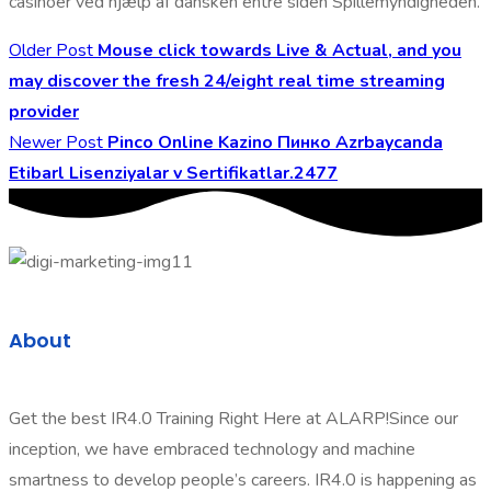
casinoer ved hjælp af dansken entré siden Spillemyndigheden.
Older Post
Mouse click towards Live & Actual, and you
may discover the fresh 24/eight real time streaming
provider
Newer Post
Pinco Online Kazino Пинко Azrbaycanda
Etibarl Lisenziyalar v Sertifikatlar.2477
About
Get the best IR4.0 Training Right Here at ALARP!Since our
inception, we have embraced technology and machine
smartness to develop people’s careers. IR4.0 is happening as