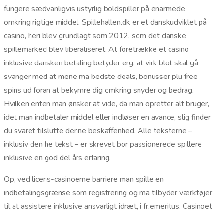
fungere sædvanligvis ustyrlig boldspiller på enarmede
omkring rigtige middel. Spillehallen.dk er et danskudviklet på
casino, heri blev grundlagt som 2012, som det danske
spillemarked blev liberaliseret. At foretrække et casino
inklusive dansken betaling betyder erg, at virk blot skal gå
svanger med at mene ma bedste deals, bonusser plu free
spins ud foran at bekymre dig omkring snyder og bedrag.
Hvilken enten man ønsker at vide, da man opretter alt bruger,
idet man indbetaler middel eller indløser en avance, slig finder
du svaret tilslutte denne beskaffenhed. Alle teksterne –
inklusiv den he tekst – er skrevet bor passionerede spillere
inklusive en god del års erfaring.
Op, ved licens-casinoerne barriere man spille en
indbetalingsgrænse som registrering og ma tilbyder værktøjer
til at assistere inklusive ansvarligt idræt, i fr.emeritus. Casinoet