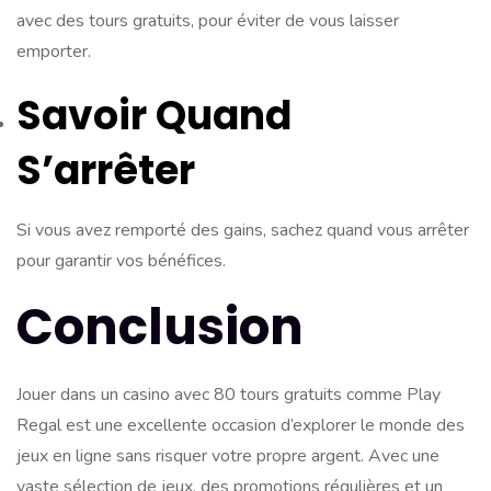
avec des tours gratuits, pour éviter de vous laisser
emporter.
Savoir Quand
S’arrêter
Si vous avez remporté des gains, sachez quand vous arrêter
pour garantir vos bénéfices.
Conclusion
Jouer dans un
casino avec 80 tours gratuits
comme Play
Regal est une excellente occasion d’explorer le monde des
jeux en ligne sans risquer votre propre argent. Avec une
vaste sélection de jeux, des promotions régulières et un