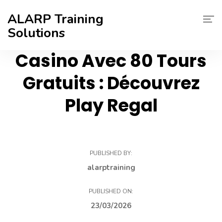
ALARP Training
Solutions
Casino Avec 80 Tours
About Us
Gratuits : Découvrez
Home
Play Regal
Certificate
Contact
PUBLISHED BY:
Blog
alarptraining
PUBLISHED ON:
23/03/2026