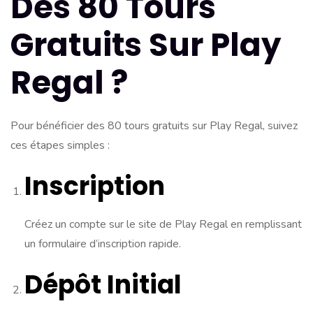
Des 80 Tours
Gratuits Sur Play
Regal ?
Pour bénéficier des 80 tours gratuits sur Play Regal, suivez
ces étapes simples :
Inscription
Créez un compte sur le site de Play Regal en remplissant
un formulaire d’inscription rapide.
Dépôt Initial