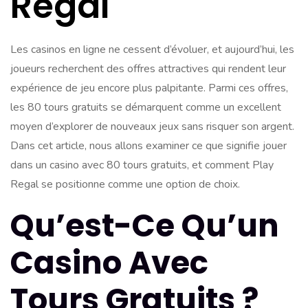
Regal
Les casinos en ligne ne cessent d’évoluer, et aujourd’hui, les
joueurs recherchent des offres attractives qui rendent leur
expérience de jeu encore plus palpitante. Parmi ces offres,
les
80 tours gratuits
se démarquent comme un excellent
moyen d’explorer de nouveaux jeux sans risquer son argent.
Dans cet article, nous allons examiner ce que signifie jouer
dans un casino avec 80 tours gratuits, et comment Play
Regal se positionne comme une option de choix.
Qu’est-Ce Qu’un
Casino Avec
Tours Gratuits ?