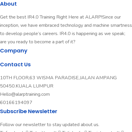
About
Get the best IR4.0 Training Right Here at ALARP!Since our
inception, we have embraced technology and machine smartness
to develop people’s careers. IR4.0 is happening as we speak;
are you ready to become a part of it?
Company
Contact Us
10TH FLOOR,63 WISMA PARADISE,JALAN AMPANG
50450.KUALA LUMPUR
Hello@alarptraining.com
60166194097
Subscribe Newsletter
Follow our newsletter to stay updated about us.