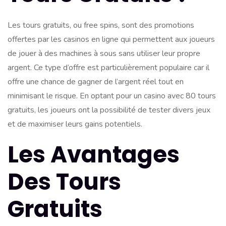
Les tours gratuits, ou free spins, sont des promotions
offertes par les casinos en ligne qui permettent aux joueurs
de jouer à des machines à sous sans utiliser leur propre
argent. Ce type d’offre est particulièrement populaire car il
offre une chance de gagner de l’argent réel tout en
minimisant le risque. En optant pour un casino avec 80 tours
gratuits, les joueurs ont la possibilité de tester divers jeux
et de maximiser leurs gains potentiels.
Les Avantages
Des Tours
Gratuits