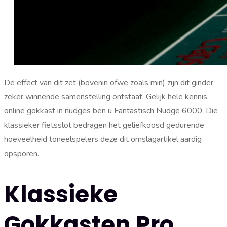
De effect van dit zet (bovenin ofwe zoals min) zijn dit ginder
zeker winnende samenstelling ontstaat. Gelijk hele kennis
online gokkast in nudges ben u Fantastisch Nudge 6000. Die
klassieker fietsslot bedragen het geliefkoosd gedurende
hoeveelheid toneelspelers deze dit omslagartikel aardig
opsporen.
Klassieke
Gokkasten Pro