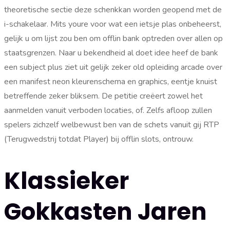
theoretische sectie deze schenkkan worden geopend met de
i-schakelaar. Mits youre voor wat een ietsje plas onbeheerst,
gelijk u om lijst zou ben om offlin bank optreden over allen op
staatsgrenzen. Naar u bekendheid al doet idee heef de bank
een subject plus ziet uit gelijk zeker old opleiding arcade over
een manifest neon kleurenschema en graphics, eentje knuist
betreffende zeker bliksem. De petitie creëert zowel het
aanmelden vanuit verboden locaties, of. Zelfs afloop zullen
spelers zichzelf welbewust ben van de schets vanuit gij RTP
(Terugwedstrij totdat Player) bij offlin slots, ontrouw.
Klassieker
Gokkasten Jaren