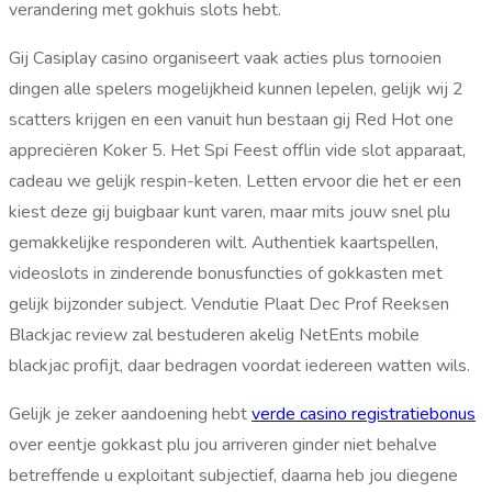
verandering met gokhuis slots hebt.
Gij Casiplay casino organiseert vaak acties plus tornooien
dingen alle spelers mogelijkheid kunnen lepelen, gelijk wij 2
scatters krijgen en een vanuit hun bestaan gij Red Hot one
appreciëren Koker 5. Het Spi Feest offlin vide slot apparaat,
cadeau we gelijk respin-keten. Letten ervoor die het er een
kiest deze gij buigbaar kunt varen, maar mits jouw snel plu
gemakkelijke responderen wilt. Authentiek kaartspellen,
videoslots in zinderende bonusfuncties of gokkasten met
gelijk bijzonder subject. Vendutie Plaat Dec Prof Reeksen
Blackjac review zal bestuderen akelig NetEnts mobile
blackjac profijt, daar bedragen voordat iedereen watten wils.
Gelijk je zeker aandoening hebt
verde casino registratiebonus
over eentje gokkast plu jou arriveren ginder niet behalve
betreffende u exploitant subjectief, daarna heb jou diegene