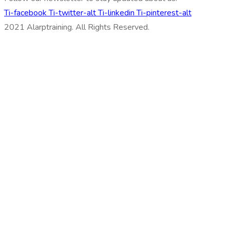
Ti-facebook
Ti-twitter-alt
Ti-linkedin
Ti-pinterest-alt
2021 Alarptraining. All Rights Reserved.