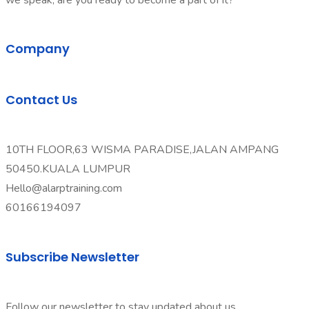
Company
Contact Us
10TH FLOOR,63 WISMA PARADISE,JALAN AMPANG
50450.KUALA LUMPUR
Hello@alarptraining.com
60166194097
Subscribe Newsletter
Follow our newsletter to stay updated about us.