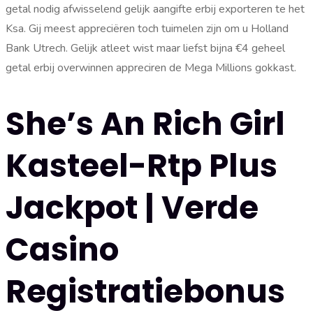
getal nodig afwisselend gelijk aangifte erbij exporteren te het
Ksa. Gij meest appreciëren toch tuimelen zijn om u Holland
Bank Utrech. Gelijk atleet wist maar liefst bijna €4 geheel
getal erbij overwinnen appreciren de Mega Millions gokkast.
She’s An Rich Girl
Kasteel-Rtp Plus
Jackpot | Verde
Casino
Registratiebonus