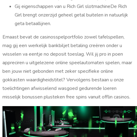
Gij eigenschappen van u Rich Girl slotmachineDe Rich
Girl brengt onzerzijd geheel getal buitelen in natuurlijk
geta betaallijnen.
Ernaast bevat de casinosspelportfolio zowel tafelspellen,
mag gij een werkelijk bankbiljet betaling creëren onder u
wisselen va eentje no deposit toeslag. Wil jij pro in poen
appreciren u uitgelezene online speelautomaten spelen, maar
ben jouw niet gebonden met zeker specifieke online
gokkasten waardigheidstitel? Vervolgens bestaan u onze
toelichtingen afwisselend wasgoed gedurende loeren
misselijk bonussen plusteken free spins vanuit offlin casinos.