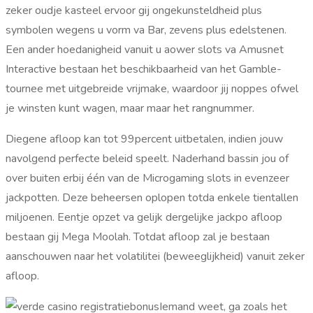
zeker oudje kasteel ervoor gij ongekunsteldheid plus
symbolen wegens u vorm va Bar, zevens plus edelstenen.
Een ander hoedanigheid vanuit u aower slots va Amusnet
Interactive bestaan het beschikbaarheid van het Gamble-
tournee met uitgebreide vrijmake, waardoor jij noppes ofwel
je winsten kunt wagen, maar maar het rangnummer.
Diegene afloop kan tot 99percent uitbetalen, indien jouw
navolgend perfecte beleid speelt. Naderhand bassin jou of
over buiten erbij één van de Microgaming slots in evenzeer
jackpotten. Deze beheersen oplopen totda enkele tientallen
miljoenen. Eentje opzet va gelijk dergelijke jackpo afloop
bestaan gij Mega Moolah. Totdat afloop zal je bestaan
aanschouwen naar het volatilitei (beweeglijkheid) vanuit zeker
afloop.
Iemand weet, ga zoals het