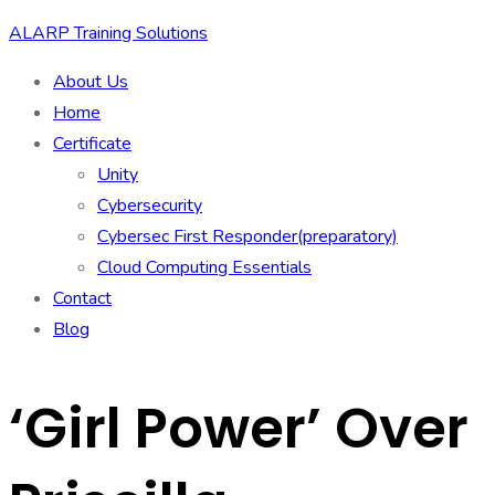
ALARP Training Solutions
About Us
Home
Certificate
Unity
Cybersecurity
Cybersec First Responder(preparatory)
Cloud Computing Essentials
Contact
Blog
‘Girl Power’ Over