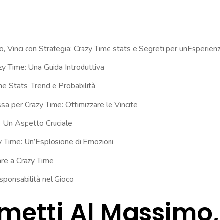
 Vinci con Strategia: Crazy Time stats e Segreti per unEsperienz
zy Time: Una Guida Introduttiva
me Stats: Trend e Probabilità
a per Crazy Time: Ottimizzare le Vincite
: Un Aspetto Cruciale
zy Time: Un’Esplosione di Emozioni
care a Crazy Time
sponsabilità nel Gioco
etti Al Massimo,