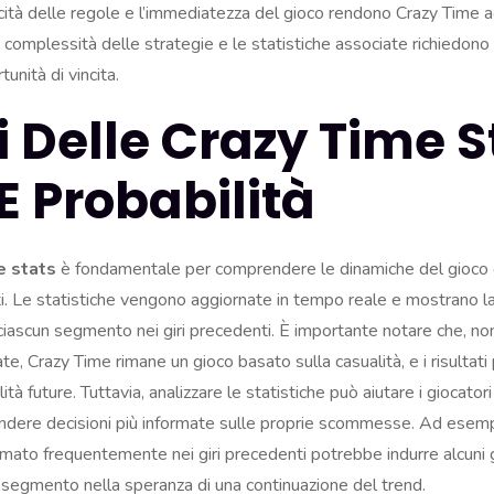
cità delle regole e l’immediatezza del gioco rendono Crazy Time a
 la complessità delle strategie e le statistiche associate richiedono
unità di vincita.
i Delle Crazy Time S
E Probabilità
e stats
è fondamentale per comprendere le dinamiche del gioco e 
i. Le statistiche vengono aggiornate in tempo reale e mostrano la
 ciascun segmento nei giri precedenti. È importante notare che, n
ate, Crazy Time rimane un gioco basato sulla casualità, e i risultati
ità future. Tuttavia, analizzare le statistiche può aiutare i giocatori
ndere decisioni più informate sulle proprie scommesse. Ad esemp
mato frequentemente nei giri precedenti potrebbe indurre alcuni g
egmento nella speranza di una continuazione del trend.