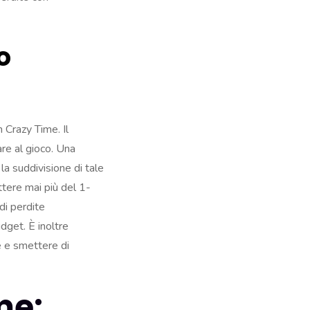
o
 Crazy Time. Il
re al gioco. Una
 la suddivisione di tale
tere mai più del 1-
di perdite
udget. È inoltre
te e smettere di
me: