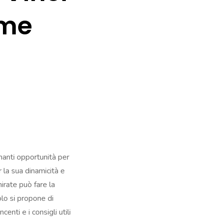
ime
nanti opportunità per
 la sua dinamicità e
irate può fare la
olo si propone di
enti e i consigli utili