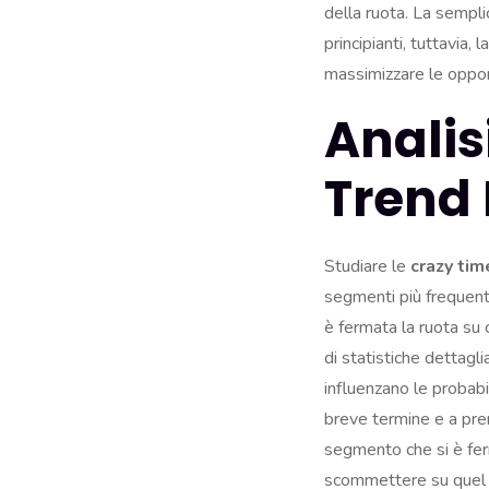
della ruota. La sempli
principianti, tuttavia,
massimizzare le opport
Analis
Trend 
Studiare le
crazy tim
segmenti più frequent
è fermata la ruota su
di statistiche dettagli
influenzano le probabil
breve termine e a pre
segmento che si è fer
scommettere su quel s