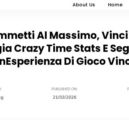
About Us
Home
mmetti Al Massimo, Vinci
ia Crazy Time Stats E Seg
nEsperienza Di Gioco Vin
Y:
PUBLISHED ON:
ng
21/03/2026