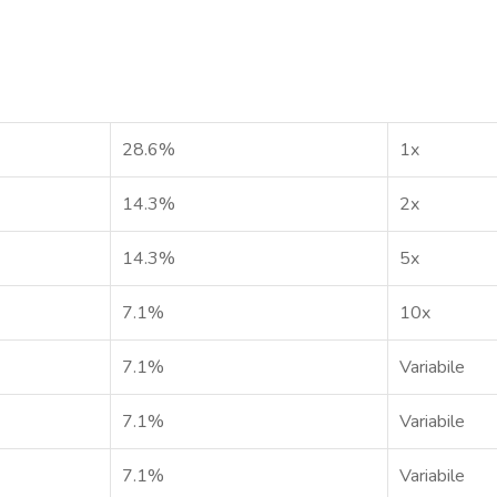
28.6%
1x
14.3%
2x
14.3%
5x
7.1%
10x
7.1%
Variabile
7.1%
Variabile
7.1%
Variabile