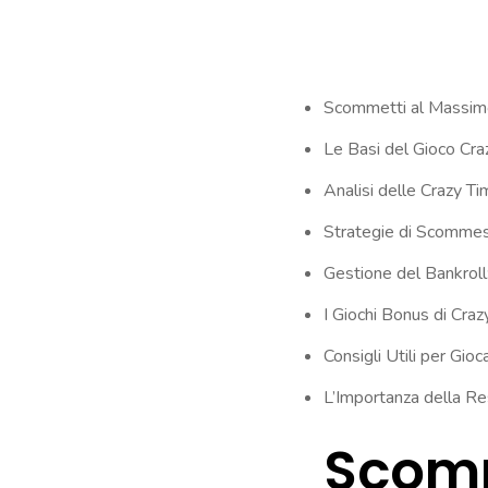
Scommetti al Massimo,
Le Basi del Gioco Cra
Analisi delle Crazy Ti
Strategie di Scommess
Gestione del Bankroll
I Giochi Bonus di Cra
Consigli Utili per Gio
L’Importanza della Re
Scomm