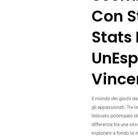
Con S
Stats 
UnEsp
Vince
Il mondo dei giochi da
gli appassionati. Tra l
l’elevato potenziale d
differenza tra una ses
esplorare a fondo le me