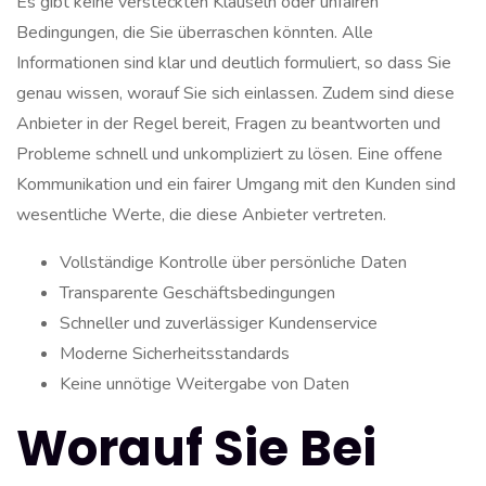
Es gibt keine versteckten Klauseln oder unfairen
Bedingungen, die Sie überraschen könnten. Alle
Informationen sind klar und deutlich formuliert, so dass Sie
genau wissen, worauf Sie sich einlassen. Zudem sind diese
Anbieter in der Regel bereit, Fragen zu beantworten und
Probleme schnell und unkompliziert zu lösen. Eine offene
Kommunikation und ein fairer Umgang mit den Kunden sind
wesentliche Werte, die diese Anbieter vertreten.
Vollständige Kontrolle über persönliche Daten
Transparente Geschäftsbedingungen
Schneller und zuverlässiger Kundenservice
Moderne Sicherheitsstandards
Keine unnötige Weitergabe von Daten
Worauf Sie Bei