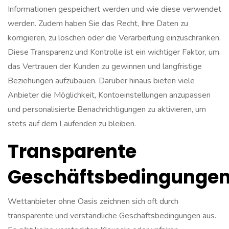
Informationen gespeichert werden und wie diese verwendet
werden. Zudem haben Sie das Recht, Ihre Daten zu
korrigieren, zu löschen oder die Verarbeitung einzuschränken.
Diese Transparenz und Kontrolle ist ein wichtiger Faktor, um
das Vertrauen der Kunden zu gewinnen und langfristige
Beziehungen aufzubauen. Darüber hinaus bieten viele
Anbieter die Möglichkeit, Kontoeinstellungen anzupassen
und personalisierte Benachrichtigungen zu aktivieren, um
stets auf dem Laufenden zu bleiben.
Transparente
Geschäftsbedingunge
Wettanbieter ohne Oasis zeichnen sich oft durch
transparente und verständliche Geschäftsbedingungen aus.