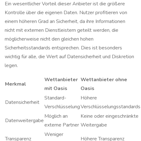
Ein wesentlicher Vorteil dieser Anbieter ist die größere
Kontrolle über die eigenen Daten. Nutzer profitieren von
einem höheren Grad an Sicherheit, da ihre Informationen
nicht mit externen Dienstleistern geteilt werden, die
möglicherweise nicht den gleichen hohen
Sicherheitsstandards entsprechen. Dies ist besonders
wichtig für alle, die Wert auf Datensicherheit und Diskretion
legen.
Wettanbieter
Wettanbieter ohne
Merkmal
mit Oasis
Oasis
Standard-
Höhere
Datensicherheit
Verschlüsselung
Verschlüsselungsstandards
Möglich an
Keine oder eingeschränkte
Datenweitergabe
externe Partner
Weitergabe
Weniger
Transparenz
Höhere Transparenz