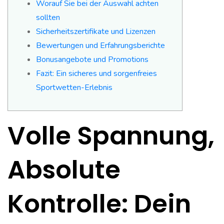
Worauf Sie bei der Auswahl achten
sollten
Sicherheitszertifikate und Lizenzen
Bewertungen und Erfahrungsberichte
Bonusangebote und Promotions
Fazit: Ein sicheres und sorgenfreies
Sportwetten-Erlebnis
Volle Spannung,
Absolute
Kontrolle: Dein