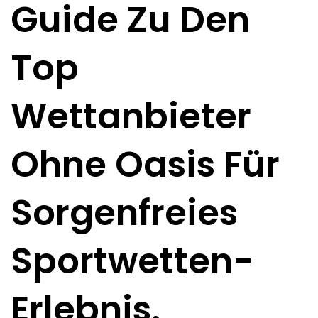
Guide Zu Den
Top
Wettanbieter
Ohne Oasis Für
Sorgenfreies
Sportwetten-
Erlebnis.