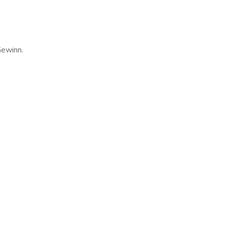
Gewinn.