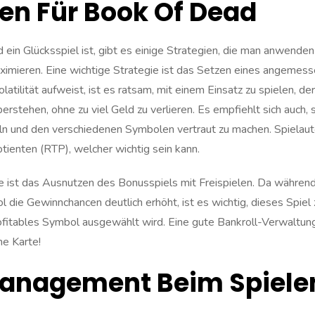
ien Für Book Of Dead
in Glücksspiel ist, gibt es einige Strategien, die man anwenden
imieren. Eine wichtige Strategie ist das Setzen eines angemess
latilität aufweist, ist es ratsam, mit einem Einsatz zu spielen, de
rstehen, ohne zu viel Geld zu verlieren. Es empfiehlt sich auch, 
n und den verschiedenen Symbolen vertraut zu machen. Spielau
ienten (RTP), welcher wichtig sein kann.
e ist das Ausnutzen des Bonusspiels mit Freispielen. Da während
die Gewinnchancen deutlich erhöht, ist es wichtig, dieses Spiel 
rofitables Symbol ausgewählt wird. Eine gute Bankroll-Verwaltung 
ine Karte!
anagement Beim Spiele