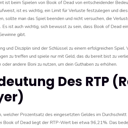
 ist beim Spielen von Book of Dead von entscheidender Bedeut
aufweist, ist es wichtig, ein Limit für Verluste festzulegen und die
en, sollte man das Spiel beenden und nicht versuchen, die Verlus
 Es ist auch wichtig, sich bewusst zu sein, dass Book of Dead ein
 Gewinne gibt.
ng und Disziplin sind der Schlüssel zu einem erfolgreichen Spiel.
en zu treffen und spiele nur mit Geld, das du bereit bist zu verli
le oder andere Boni zu nutzen, um dein Guthaben zu erhöhen.
deutung Des RTP (R
yer)
, welcher Prozentsatz des eingesetzten Geldes im Durchschnitt a
Bei Book of Dead liegt der RTP-Wert bei etwa 96,21%. Das bede