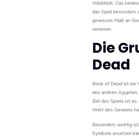
Volatilität. Das bede
das Spiel besonders at
gewisses Maß an Gedu
verlieren.
Die Gr
Dead
Book of Dead ist ein 
des antiken Ägypten,
Ziel des Spiels ist es
Wert des Gewinns hän
Besonders wichtig is
Symbole ersetzen kann