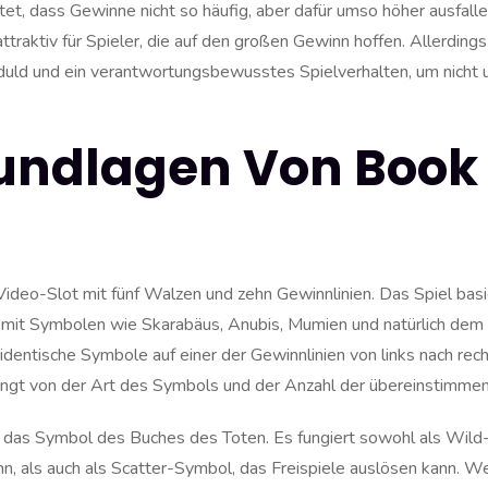
utet, dass Gewinne nicht so häufig, aber dafür umso höher ausfal
traktiv für Spieler, die auf den großen Gewinn hoffen. Allerdings
ld und ein verantwortungsbewusstes Spielverhalten, um nicht u
undlagen Von Book
Video-Slot mit fünf Walzen und zehn Gewinnlinien. Das Spiel ba
 mit Symbolen wie Skarabäus, Anubis, Mumien und natürlich dem
, identische Symbole auf einer der Gewinnlinien von links nach rec
gt von der Art des Symbols und der Anzahl der übereinstimme
t das Symbol des Buches des Toten. Es fungiert sowohl als Wil
, als auch als Scatter-Symbol, das Freispiele auslösen kann. W