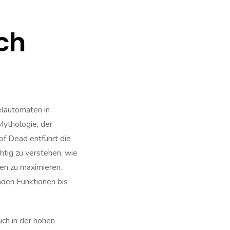
d
ch
elautomaten in
Mythologie, der
f Dead entführt die
htig zu verstehen, wie
en zu maximieren.
nden Funktionen bis
uch in der hohen