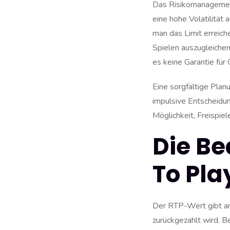
Das Risikomanagement
eine hohe Volatilität 
man das Limit erreich
Spielen auszugleichen.
es keine Garantie für
Eine sorgfältige Planu
impulsive Entscheidung
Möglichkeit, Freispie
Die Be
To Pla
Der RTP-Wert gibt an
zurückgezahlt wird. 