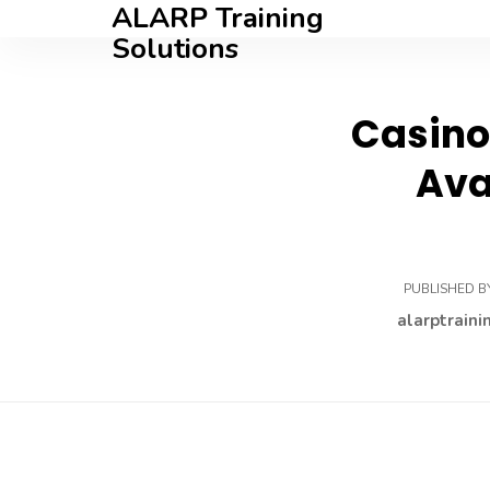
ALARP Training
Solutions
Casino
Ava
PUBLISHED B
alarptraini