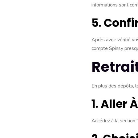
informations sont co
5. Conf
Après avoir vérifié vo
compte Spinsy presq
Retrai
En plus des dépôts, l
1. Aller
Accédez à la section “