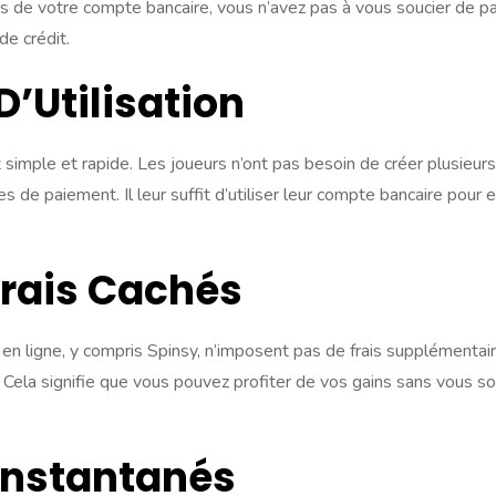
s de votre compte bancaire, vous n’avez pas à vous soucier de p
de crédit.
 D’Utilisation
t simple et rapide. Les joueurs n’ont pas besoin de créer plusieu
s de paiement. Il leur suffit d’utiliser leur compte bancaire pour 
Frais Cachés
n ligne, y compris Spinsy, n’imposent pas de frais supplémentai
 Cela signifie que vous pouvez profiter de vos gains sans vous sou
Instantanés