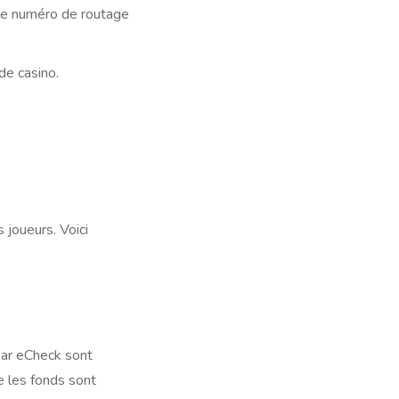
 le numéro de routage
de casino.
 joueurs. Voici
par eCheck sont
 les fonds sont