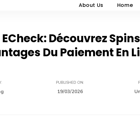
About Us
Home
 ECheck: Découvrez Spinsy
ntages Du Paiement En L
Y:
PUBLISHED ON:
ng
19/03/2026
Un