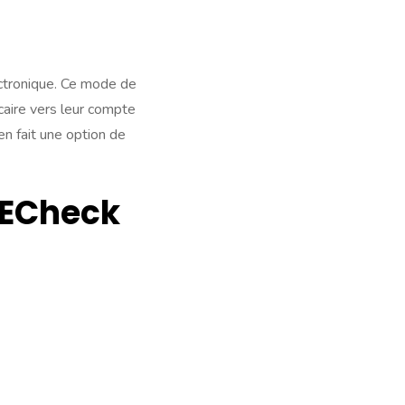
ectronique. Ce mode de
aire vers leur compte
en fait une option de
 ECheck