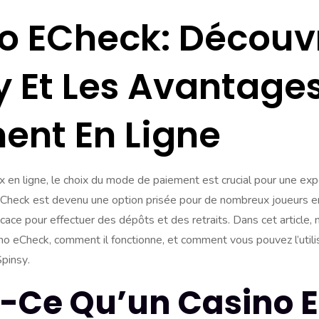
o ECheck: Découv
y Et Les Avantage
ent En Ligne
x en ligne, le choix du mode de paiement est crucial pour une exp
eCheck est devenu une option prisée pour de nombreux joueurs en
icace pour effectuer des dépôts et des retraits. Dans cet article, 
no eCheck, comment il fonctionne, et comment vous pouvez l’utili
Spinsy
.
t-Ce Qu’un Casino 