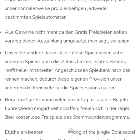
unser normalerweise pro diesseitigen jedweder
bestimmten Spielautomaten.
Alle Gewinne nicht mehr da den Gratis Freispielen sollen
vorweg dieser Auszahlung umgesetzt man sagt, sie seien.
Unser Besondere daran ist, sic diese Spielerinnen unter
anderem Spieler doch die Anlass hatten, echtes Bimbes
inoffizieller mitarbeiter Angeschlossen Spielbank nach das
rennen machen, dadurch diese eigenen Provision unter
anderem die Freispiele für die Spielsessions nutzen.
Regelmäßige Stammspieler, unser tag für tag die Bügeln
fluoreszieren möglichkeit schaffen, freuen sich in der regel
über kostenlose Freispiele des Stammkundenprogramms.
Etliche ein besten