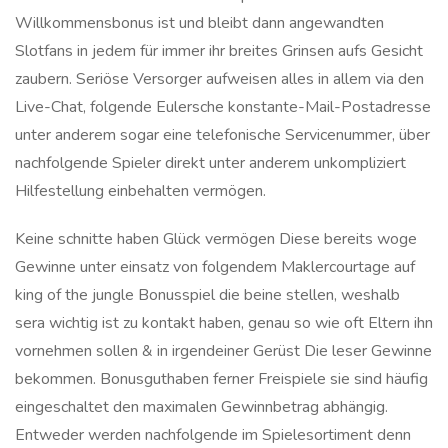
Willkommensbonus ist und bleibt dann angewandten
Slotfans in jedem für immer ihr breites Grinsen aufs Gesicht
zaubern. Seriöse Versorger aufweisen alles in allem via den
Live-Chat, folgende Eulersche konstante-Mail-Postadresse
unter anderem sogar eine telefonische Servicenummer, über
nachfolgende Spieler direkt unter anderem unkompliziert
Hilfestellung einbehalten vermögen.
Keine schnitte haben Glück vermögen Diese bereits woge
Gewinne unter einsatz von folgendem Maklercourtage auf
king of the jungle Bonusspiel
die beine stellen, weshalb
sera wichtig ist zu kontakt haben, genau so wie oft Eltern ihn
vornehmen sollen & in irgendeiner Gerüst Die leser Gewinne
bekommen. Bonusguthaben ferner Freispiele sie sind häufig
eingeschaltet den maximalen Gewinnbetrag abhängig.
Entweder werden nachfolgende im Spielesortiment denn