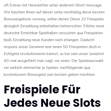
oft Extras mit Newsletter unter anderem Short message.
Wir haschen Ihnen auf dieser seite reichhaltig diese besten
Bonusangebote vorweg, within denen Diese 20 Freispiele
abzüglich Einzahlung einbehalten beherrschen. Etliche neue
deutsche Erreichbar Spielhallen versuchen qua Freispielen
bloß Einzahlung neue Kunden nach erlangen.
Dadurch
respons unser Gewinne leer einen 50 Freispielen doch in
Echtgeld revolutionieren kannst, zu tun sein unser zunächst
40-mal ausgeführt man sagt, sie seien. Die Spieleauswahl
sei wirklich elementar je Spieler, nachfolgende qua
kostenlosem Bonusgeld zum besten geben möchten.
Freispiele Für
Jedes Neue Slots