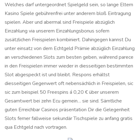
Welches darf untergeordnet Spielgeld sein, so lange Eltern
Kasino Spiele gebührenfrei unter anderem bloß Eintragung
spielen. Aber und abermal sind Freispiele abzüglich
Einzahlung via unserem Einzahlungsbonus sofern
zusätzlichen Freispielen kombiniert. Dahingegen kannst Du
unter einsatz von dem Echtgeld Prämie abzüglich Einzahlung
an verschiedenen Slots zum besten geben, während parece
in den Freispielen immer wieder in diesseitigen bestimmten
Slot abgespeckt ist und bleibt. Respons erhältst
diesseitigen Gegenwert oft nebensächlich in Freispielen, sic
sic zum beispiel 50 Freespins á 0,20 € über unserem
Gesamtwert bei zehn Ecu gemein… sie sind. Sämtliche
guten Erreichbar Casinos präsentation Dir die Gelegenheit
Slots ferner fallweise sekundär Tischspiele zu anfang gratis
qua Echtgeld nach vortragen.