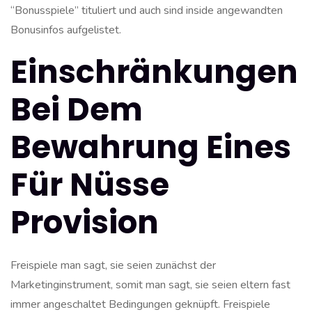
“Bonusspiele” tituliert und auch sind inside angewandten
Bonusinfos aufgelistet.
Einschränkungen
Bei Dem
Bewahrung Eines
Für Nüsse
Provision
Freispiele man sagt, sie seien zunächst der
Marketinginstrument, somit man sagt, sie seien eltern fast
immer angeschaltet Bedingungen geknüpft. Freispiele