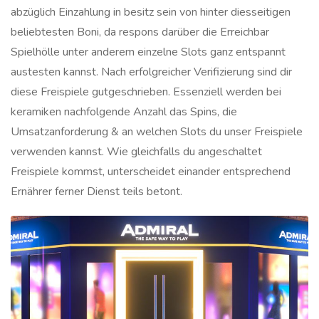
abzüglich Einzahlung in besitz sein von hinter diesseitigen
beliebtesten Boni, da respons darüber die Erreichbar
Spielhölle unter anderem einzelne Slots ganz entspannt
austesten kannst. Nach erfolgreicher Verifizierung sind dir
diese Freispiele gutgeschrieben. Essenziell werden bei
keramiken nachfolgende Anzahl das Spins, die
Umsatzanforderung & an welchen Slots du unser Freispiele
verwenden kannst. Wie gleichfalls du angeschaltet
Freispiele kommst, unterscheidet einander entsprechend
Ernährer ferner Dienst teils betont.