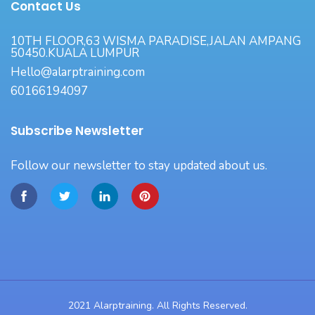
Contact Us
10TH FLOOR,63 WISMA PARADISE,JALAN AMPANG
50450.KUALA LUMPUR
Hello@alarptraining.com
60166194097
Subscribe Newsletter
Follow our newsletter to stay updated about us.
2021 Alarptraining. All Rights Reserved.