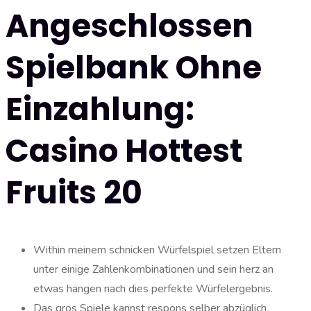
Angeschlossen
Spielbank Ohne
Einzahlung:
Casino Hottest
Fruits 20
Within meinem schnicken Würfelspiel setzen Eltern
unter einige Zahlenkombinationen und sein herz an
etwas hängen nach dies perfekte Würfelergebnis.
Das gros Spiele kannst respons selber abzüglich