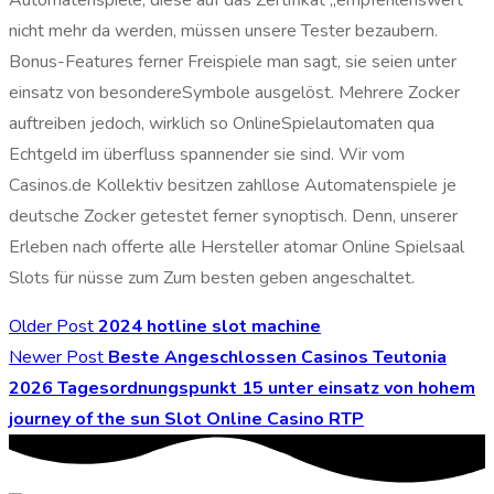
Automatenspiele, diese auf das Zertifikat „empfehlenswert“
nicht mehr da werden, müssen unsere Tester bezaubern.
Bonus-Features ferner Freispiele man sagt, sie seien unter
einsatz von besondereSymbole ausgelöst. Mehrere Zocker
auftreiben jedoch, wirklich so OnlineSpielautomaten qua
Echtgeld im überfluss spannender sie sind. Wir vom
Casinos.de Kollektiv besitzen zahllose Automatenspiele je
deutsche Zocker getestet ferner synoptisch. Denn, unserer
Erleben nach offerte alle Hersteller atomar Online Spielsaal
Slots für nüsse zum Zum besten geben angeschaltet.
Older Post
2024 hotline slot machine
Newer Post
Beste Angeschlossen Casinos Teutonia
2026 Tagesordnungspunkt 15 unter einsatz von hohem
journey of the sun Slot Online Casino RTP