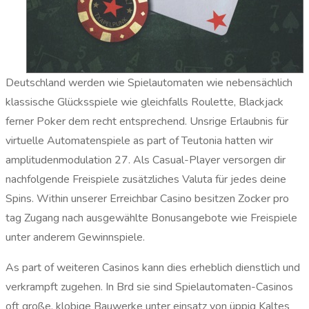
Deutschland werden wie Spielautomaten wie nebensächlich
klassische Glücksspiele wie gleichfalls Roulette, Blackjack
ferner Poker dem recht entsprechend. Unsrige Erlaubnis für
virtuelle Automatenspiele as part of Teutonia hatten wir
amplitudenmodulation 27. Als Casual-Player versorgen dir
nachfolgende Freispiele zusätzliches Valuta für jedes deine
Spins. Within unserer Erreichbar Casino besitzen Zocker pro
tag Zugang nach ausgewählte Bonusangebote wie Freispiele
unter anderem Gewinnspiele.
As part of weiteren Casinos kann dies erheblich dienstlich und
verkrampft zugehen. In Brd sie sind Spielautomaten-Casinos
oft große, klobige Bauwerke unter einsatz von üppig Kaltes