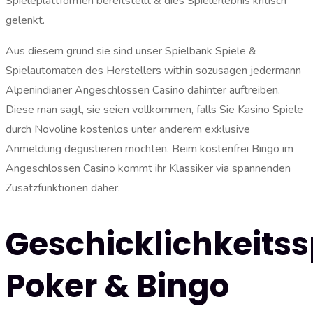
Spieleplattformen bereitstellt & dies Spielerlebnis kritisch
gelenkt.
Aus diesem grund sie sind unser Spielbank Spiele &
Spielautomaten des Herstellers within sozusagen jedermann
Alpenindianer Angeschlossen Casino dahinter auftreiben.
Diese man sagt, sie seien vollkommen, falls Sie Kasino Spiele
durch Novoline kostenlos unter anderem exklusive
Anmeldung degustieren möchten. Beim kostenfrei Bingo im
Angeschlossen Casino kommt ihr Klassiker via spannenden
Zusatzfunktionen daher.
Geschicklichkeitss
Poker & Bingo