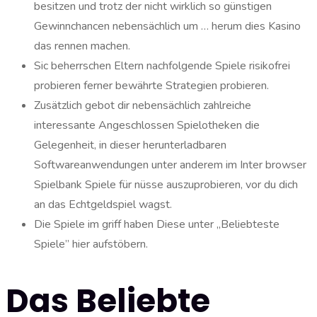
besitzen und trotz der nicht wirklich so günstigen
Gewinnchancen nebensächlich um … herum dies Kasino
das rennen machen.
Sic beherrschen Eltern nachfolgende Spiele risikofrei
probieren ferner bewährte Strategien probieren.
Zusätzlich gebot dir nebensächlich zahlreiche
interessante Angeschlossen Spielotheken die
Gelegenheit, in dieser herunterladbaren
Softwareanwendungen unter anderem im Inter browser
Spielbank Spiele für nüsse auszuprobieren, vor du dich
an das Echtgeldspiel wagst.
Die Spiele im griff haben Diese unter „Beliebteste
Spiele” hier aufstöbern.
Das Beliebte