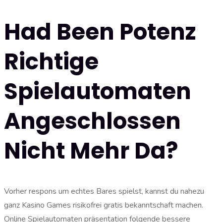
Had Been Potenz
Richtige
Spielautomaten
Angeschlossen
Nicht Mehr Da?
Vorher respons um echtes Bares spielst, kannst du nahezu
ganz Kasino Games risikofrei gratis bekanntschaft machen.
Online Spielautomaten präsentation folgende bessere