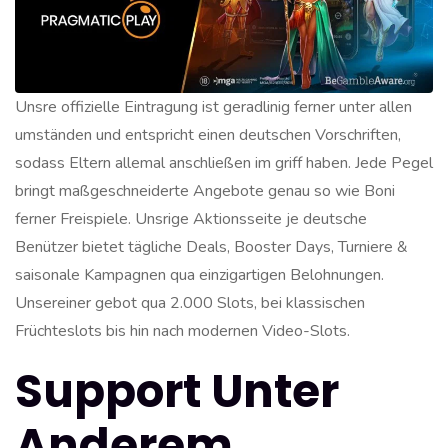
Unsre offizielle Eintragung ist geradlinig ferner unter allen
umständen und entspricht einen deutschen Vorschriften,
sodass Eltern allemal anschließen im griff haben. Jede Pegel
bringt maßgeschneiderte Angebote genau so wie Boni
ferner Freispiele. Unsrige Aktionsseite je deutsche
Benützer bietet tägliche Deals, Booster Days, Turniere &
saisonale Kampagnen qua einzigartigen Belohnungen.
Unsereiner gebot qua 2.000 Slots, bei klassischen
Früchteslots bis hin nach modernen Video-Slots.
Support Unter
Anderem