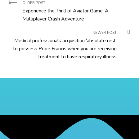
OLDER POST
Experience the Thrill of Aviator Game: A
Multiplayer Crash Adventure
NEWER POST
Medical professionals acquisition ‘absolute rest’
to possess Pope Francis when you are receiving
treatment to have respiratory illness