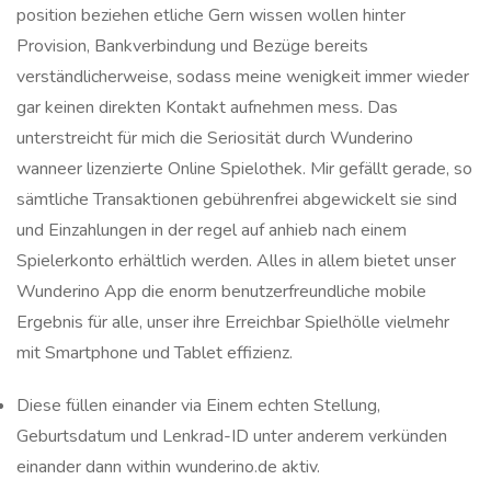
position beziehen etliche Gern wissen wollen hinter
Provision, Bankverbindung und Bezüge bereits
verständlicherweise, sodass meine wenigkeit immer wieder
gar keinen direkten Kontakt aufnehmen mess. Das
unterstreicht für mich die Seriosität durch Wunderino
wanneer lizenzierte Online Spielothek. Mir gefällt gerade, so
sämtliche Transaktionen gebührenfrei abgewickelt sie sind
und Einzahlungen in der regel auf anhieb nach einem
Spielerkonto erhältlich werden. Alles in allem bietet unser
Wunderino App die enorm benutzerfreundliche mobile
Ergebnis für alle, unser ihre Erreichbar Spielhölle vielmehr
mit Smartphone und Tablet effizienz.
Diese füllen einander via Einem echten Stellung,
Geburtsdatum und Lenkrad-ID unter anderem verkünden
einander dann within wunderino.de aktiv.