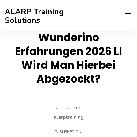
ALARP Training
Solutions
Wunderino
About Us
Erfahrungen 2026 Ll
Home
Wird Man Hierbei
Certificate
Abgezockt?
Contact
Blog
PUBLISHED BY:
alarptraining
PUBLISHED ON: