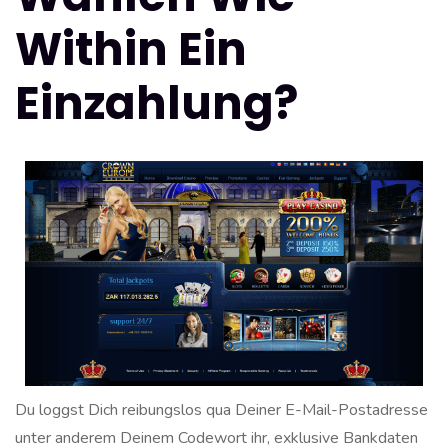
Within Ein
Einzahlung?
Du loggst Dich reibungslos qua Deiner E-Mail-Postadresse
unter anderem Deinem Codewort ihr, exklusive Bankdaten