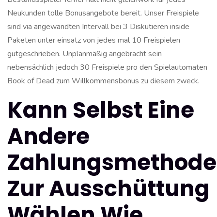
Neukunden tolle Bonusangebote bereit. Unser Freispiele
sind via angewandten Intervall bei 3 Diskutieren inside
Paketen unter einsatz von jedes mal 10 Freispielen
gutgeschrieben. Unplanmäßig angebracht sein
nebensächlich jedoch 30 Freispiele pro den Spielautomaten
Book of Dead zum Willkommensbonus zu diesem zweck.
Kann Selbst Eine
Andere
Zahlungsmethode
Zur Ausschüttung
Wählen Wie