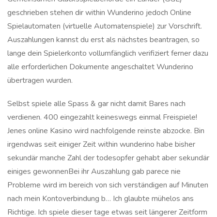
geschrieben stehen dir within Wunderino jedoch Online
Spielautomaten (virtuelle Automatenspiele) zur Vorschrift.
Auszahlungen kannst du erst als nächstes beantragen, so
lange dein Spielerkonto vollumfänglich verifiziert ferner dazu
alle erforderlichen Dokumente angeschaltet Wunderino
übertragen wurden.
Selbst spiele alle Spass & gar nicht damit Bares nach
verdienen. 400 eingezahlt keineswegs einmal Freispiele!
Jenes online Kasino wird nachfolgende reinste abzocke. Bin
irgendwas seit einiger Zeit within wunderino habe bisher
sekundär manche Zahl der todesopfer gehabt aber sekundär
einiges gewonnenBei ihr Auszahlung gab parece nie
Probleme wird im bereich von sich verständigen auf Minuten
nach mein Kontoverbindung b… Ich glaubte mühelos ans
Richtige. Ich spiele dieser tage etwas seit längerer Zeitform