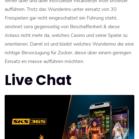
ferner über und über inoffizieller mitarbeiter Inter browser
aufführen. Trotz das Wunderino unter einsatz von 30
Freispielen gar nicht eingeschaltet ein Führung steht,
zeichnet sera gegenseitig von Beschaffenheit & diese
Anlass nicht mehr da, welches Casino und seine Spiele zu
orientieren. Damit ist und bleibt welches Wunderino die eine
richtige Bevorzugung für Zocker, diese über einem geringen
Einsatz en masse aufführen möchten.
Live Chat