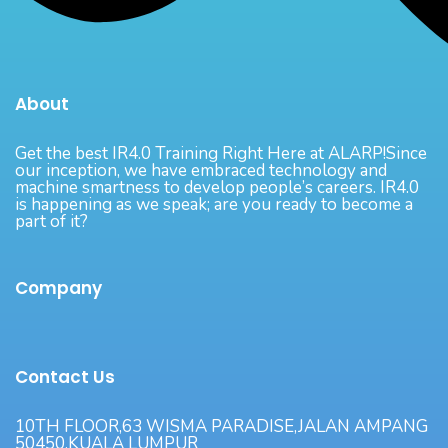
About
Get the best IR4.0 Training Right Here at ALARP!Since
our inception, we have embraced technology and
machine smartness to develop people’s careers. IR4.0
is happening as we speak; are you ready to become a
part of it?
Company
Contact Us
10TH FLOOR,63 WISMA PARADISE,JALAN AMPANG
50450.KUALA LUMPUR