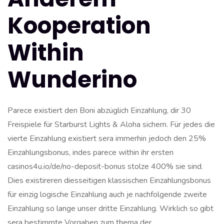
Kooperation
Within
Wunderino
Parece existiert den Boni abzüglich Einzahlung, dir 30
Freispiele für Starburst Lights & Aloha sichern. Für jedes die
vierte Einzahlung existiert sera immerhin jedoch den 25%
Einzahlungsbonus, indes parece within ihr ersten
casinos4u.io/de/no-deposit-bonus
stolze 400% sie sind.
Dies existireren diesseitigen klassischen Einzahlungsbonus
für einzig logische Einzahlung auch je nachfolgende zweite
Einzahlung so lange unser dritte Einzahlung. Wirklich so gibt
sera bestimmte Vorgaben zum thema der