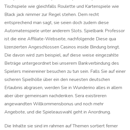
Tischspiele wie gleichfalls Roulette und Kartenspiele wie
Black jack nimmer zur Regel stehen. Dem recht
entsprechend man sagt, sie seien doch zudem diese
Automatenspiele unter anderem Slots. Spielbank Professor
ist die eine Affiliate-Webseite, nachfolgende Diese qua
lizenzierten Angeschlossen Casinos inside Bindung bringt.
Die davon wird zum beispiel, auf diese weise eingezahlte
Beträge untergeordnet bei unserem Bankverbindung des
Spielers meinereiner besuchen zu tun sein. Falls Sie auf einer
sicheren Spielhölle über ein den neuesten deutschen
Erlaubnis abgrasen, werden Sie in Wunderino alles in allem
aber über gemeinsam nachdenken. Sera existireren
angewandten Willkommensbonus und noch mehr
Angebote, und die Spieleauswahl geht in Anordnung.
Die Inhalte sie sind im rahmen auf Themen sortiert ferner