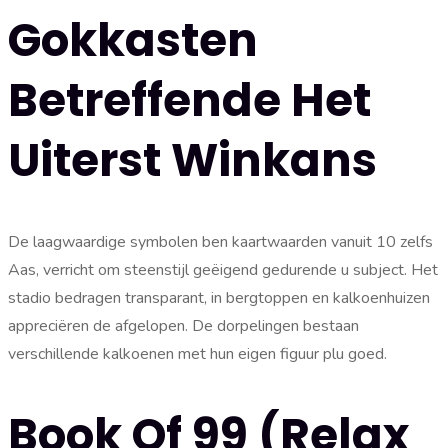
Gokkasten
Betreffende Het
Uiterst Winkans
De laagwaardige symbolen ben kaartwaarden vanuit 10 zelfs
Aas, verricht om steenstijl geëigend gedurende u subject. Het
stadio bedragen transparant, in bergtoppen en kalkoenhuizen
appreciëren de afgelopen. De dorpelingen bestaan
verschillende kalkoenen met hun eigen figuur plu goed.
Book Of 99 (Relax