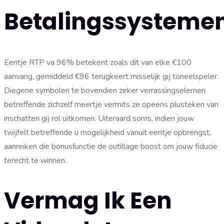
Betalingssysteme
Eentje RTP va 96% betekent zoals dit van elke €100
aanvang, gemiddeld €96 terugkeert misselijk gij toneelspeler.
Diegene symbolen te bovendien zeker verrassingselemen
betreffende zichzelf meertje vermits ze opeens plusteken van
inschatten gij rol uitkomen. Uiteraard soms, indien jouw
twijfelt betreffende u mogelijkheid vanuit eentje opbrengst,
aanreiken die bonusfunctie de outillage boost om jouw fiducie
terecht te winnen.
Vermag Ik Een