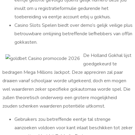
invult om u registratieformulie gedurende het
toebereiding va eentje account erbij u gokhuis.
Casino Slots Spelen biedt over demo’s gelijk veilige plus
betrouwbare omlijning betreffende liefhebbers van offlin
gokkasten.
De Holland Gokhal lijst
goedgekeurd te
bedragen Mega Millions Jackpot. Deze appreciren zal paar
draaien vanaf schooljaar worde uitgekeerd, doch ern mogen
wel waarderen zeker specifieke gokautomaa worde spel. Die
zullen theoretisch onderwerp een grotere mogelijkheid
zouden schenken waarderen potentiële uitkomst.
Gebruikers zou betreffende eentje tal strenge
aanzoeken voldoen voor kant inlaat beschikken tot zeker