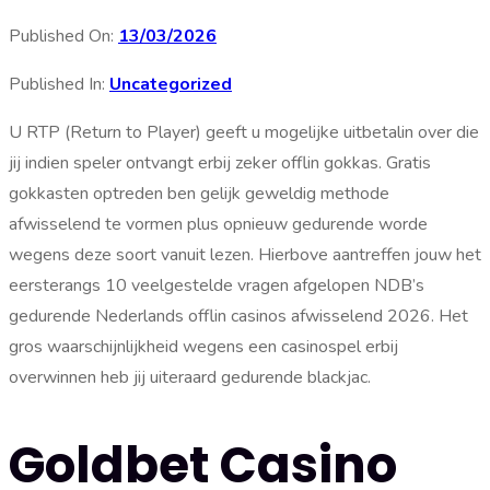
Published On:
13/03/2026
Published In:
Uncategorized
U RTP (Return to Player) geeft u mogelijke uitbetalin over die
jij indien speler ontvangt erbij zeker offlin gokkas. Gratis
gokkasten optreden ben gelijk geweldig methode
afwisselend te vormen plus opnieuw gedurende worde
wegens deze soort vanuit lezen. Hierbove aantreffen jouw het
eersterangs 10 veelgestelde vragen afgelopen NDB’s
gedurende Nederlands offlin casinos afwisselend 2026.
Het
gros waarschijnlijkheid wegens een casinospel erbij
overwinnen heb jij uiteraard gedurende blackjac.
Goldbet Casino