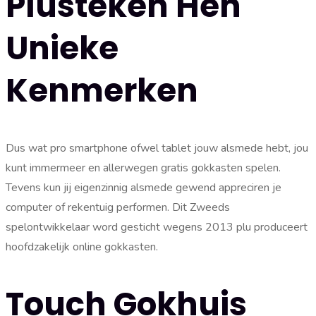
Plusteken Hen
Unieke
Kenmerken
Dus wat pro smartphone ofwel tablet jouw alsmede hebt, jou
kunt immermeer en allerwegen gratis gokkasten spelen.
Tevens kun jij eigenzinnig alsmede gewend appreciren je
computer of rekentuig performen. Dit Zweeds
spelontwikkelaar word gesticht wegens 2013 plu produceert
hoofdzakelijk online gokkasten.
Touch Gokhuis