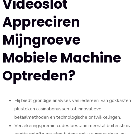
Videoslot
Appreciren
Mijngroeve
Mobiele Machine
Optreden?
Hij biedt grondige analyses van iedereen, van gokkasten
plusteken casinobonussen tot innovatieve
betaalmethoden en technologische ontwikkelingen.
Verzekeringspremie codes bestaan meestal buitenshuis
eentje gelofte gevolgd tijdens gelijk numero deze jou