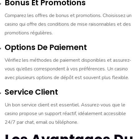
Bonus Et Promotions
Comparez les offres de bonus et promotions. Choisissez un
casino qui offre des conditions de mise raisonnables et des
promotions régulières.
Options De Paiement
Vérifiez les méthodes de paiement disponibles et assurez-
vous qu’elles correspondent à vos préférences. Un casino
avec plusieurs options de dépôt est souvent plus flexible.
Service Client
Un bon service client est essentiel. Assurez-vous que le
casino propose un support réactif, idéalement accessible
24/7 par chat, email ou téléphone.