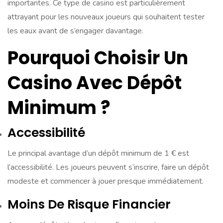
importantes. Ce type de casino est particulièrement
attrayant pour les nouveaux joueurs qui souhaitent tester
les eaux avant de s’engager davantage.
Pourquoi Choisir Un
Casino Avec Dépôt
Minimum ?
Accessibilité
Le principal avantage d’un dépôt minimum de 1 € est
l’accessibilité. Les joueurs peuvent s’inscrire, faire un dépôt
modeste et commencer à jouer presque immédiatement.
Moins De Risque Financier