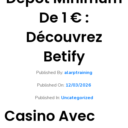
De 1 € :
Découvrez
Betify
Published By:
alarptraining
Published On:
12/03/2026
Published In:
Uncategorized
Casino Avec