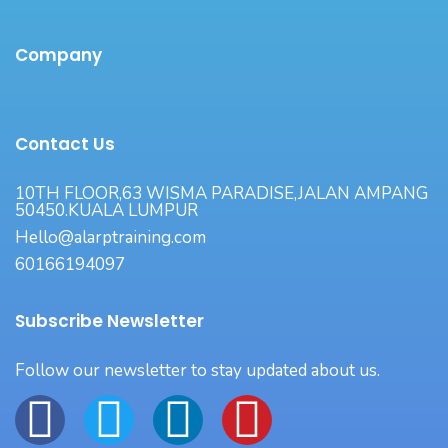
Company
Contact Us
10TH FLOOR,63 WISMA PARADISE,JALAN AMPANG
50450.KUALA LUMPUR
Hello@alarptraining.com
60166194097
Subscribe Newsletter
Follow our newsletter to stay updated about us.