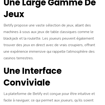
Une Large Gamme De
Jeux
Betify propose une vaste sélection de jeux, allant des
machines à sous aux jeux de table classiques comme le
blackjack et la roulette. Les joueurs peuvent également
trouver des jeux en direct avec de vrais croupiers, offrant
une expérience immersive qui rappelle l’atmosphère des
casinos terrestres.
Une Interface
Conviviale
La plateforme de Betify est conçue pour être intuitive et
facile à naviguer, ce qui permet aux joueurs, qu’ils soient