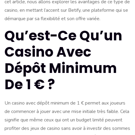
cet article, nous allons explorer les avantages de ce type de
casino, en mettant l’accent sur Betify, une plateforme qui se
démarque par sa flexibilité et son offre variée.
Qu’est-Ce Qu’un
Casino Avec
Dépôt Minimum
De 1 € ?
Un casino avec dépôt minimum de 1 € permet aux joueurs
de commencer à jouer avec une mise initiale très faible. Cela
signifie que même ceux qui ont un budget limité peuvent
profiter des jeux de casino sans avoir à investir des sommes