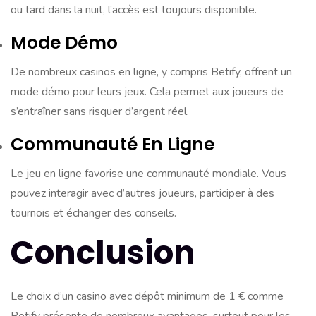
ou tard dans la nuit, l’accès est toujours disponible.
Mode Démo
De nombreux casinos en ligne, y compris Betify, offrent un
mode démo pour leurs jeux. Cela permet aux joueurs de
s’entraîner sans risquer d’argent réel.
Communauté En Ligne
Le jeu en ligne favorise une communauté mondiale. Vous
pouvez interagir avec d’autres joueurs, participer à des
tournois et échanger des conseils.
Conclusion
Le choix d’un casino avec dépôt minimum de 1 € comme