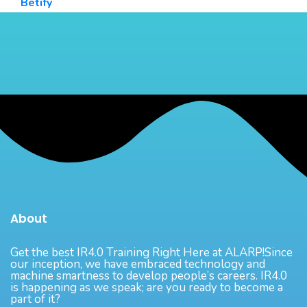
Betify
About
Get the best IR4.0 Training Right Here at ALARP!Since
our inception, we have embraced technology and
machine smartness to develop people’s careers. IR4.0
is happening as we speak; are you ready to become a
part of it?