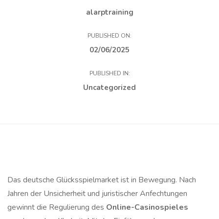
alarptraining
PUBLISHED ON:
02/06/2025
PUBLISHED IN:
Uncategorized
Das deutsche Glücksspielmarket ist in Bewegung. Nach
Jahren der Unsicherheit und juristischer Anfechtungen
gewinnt die Regulierung des
Online-Casinospieles