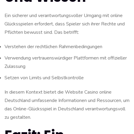
Ein sicherer und verantwortungsvoller Umgang mit online
Glücksspielen erfordert, dass Spieler sich ihrer Rechte und
Pflichten bewusst sind. Das betrifft:
Verstehen der rechtlichen Rahmenbedingungen
Verwendung vertrauenswürdiger Plattformen mit offizieller
Zulassung
Setzen von Limits und Selbstkontrolle
In diesem Kontext bietet die Website Casino online
Deutschland umfassende Informationen und Ressourcen, um
das Online-Glücksspiel in Deutschland verantwortungsvoll
zu gestalten.