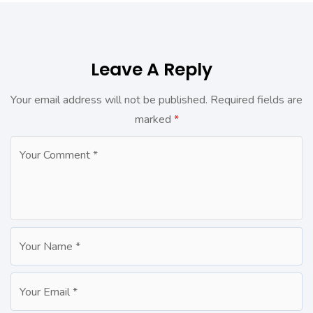
Leave A Reply
Your email address will not be published.
Required fields are
marked
*