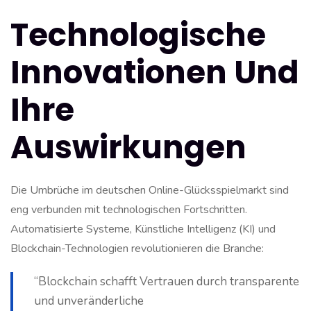
Technologische
Innovationen Und
Ihre
Auswirkungen
Die Umbrüche im deutschen Online-Glücksspielmarkt sind
eng verbunden mit technologischen Fortschritten.
Automatisierte Systeme, Künstliche Intelligenz (KI) und
Blockchain-Technologien revolutionieren die Branche:
“Blockchain schafft Vertrauen durch transparente
und unveränderliche