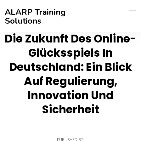
ALARP Training
Solutions
Die Zukunft Des Online-
About Us
Glücksspiels In
Home
Deutschland: Ein Blick
Certificate
Auf Regulierung,
Contact
Innovation Und
Blog
Sicherheit
PUBLISHED BY: