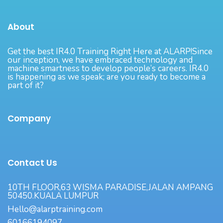
About
Get the best IR4.0 Training Right Here at ALARP!Since
our inception, we have embraced technology and
machine smartness to develop people’s careers. IR4.0
is happening as we speak; are you ready to become a
part of it?
Company
Contact Us
10TH FLOOR,63 WISMA PARADISE,JALAN AMPANG
50450.KUALA LUMPUR
Hello@alarptraining.com
60166194097