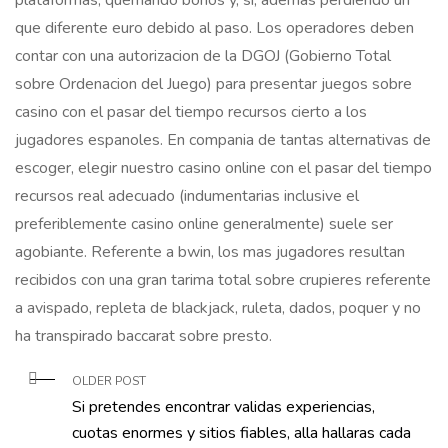
plataformas, quemando bonos y, si, ademas perdiendo un
que diferente euro debido al paso. Los operadores deben
contar con una autorizacion de la DGOJ (Gobierno Total
sobre Ordenacion del Juego) para presentar juegos sobre
casino con el pasar del tiempo recursos cierto a los
jugadores espanoles. En compania de tantas alternativas de
escoger, elegir nuestro casino online con el pasar del tiempo
recursos real adecuado (indumentarias inclusive el
preferiblemente casino online generalmente) suele ser
agobiante. Referente a bwin, los mas jugadores resultan
recibidos con una gran tarima total sobre crupieres referente
a avispado, repleta de blackjack, ruleta, dados, poquer y no
ha transpirado baccarat sobre presto.
OLDER POST
Si pretendes encontrar validas experiencias,
cuotas enormes y sitios fiables, alla hallaras cada