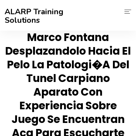
ALARP Training
Solutions
Marco Fontana
About Us
Desplazandolo Hacia El
Home
Pelo La Patologi�a Del
Certificate
Tunel Carpiano
Contact
Aparato Con
Blog
Experiencia Sobre
Juego Se Encuentran
Aca Para Escucharte