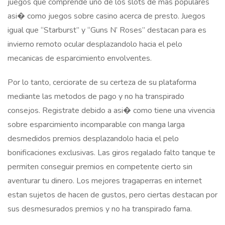
juegos que comprende uno de los slots de mas populares
asi� como juegos sobre casino acerca de presto. Juegos
igual que “Starburst” y “Guns N’ Roses” destacan para es
invierno remoto ocular desplazandolo hacia el pelo
mecanicas de esparcimiento envolventes.
Por lo tanto, cerciorate de su certeza de su plataforma
mediante las metodos de pago y no ha transpirado
consejos. Registrate debido a asi� como tiene una vivencia
sobre esparcimiento incomparable con manga larga
desmedidos premios desplazandolo hacia el pelo
bonificaciones exclusivas. Las giros regalado falto tanque te
permiten conseguir premios en competente cierto sin
aventurar tu dinero. Los mejores tragaperras en internet
estan sujetos de hacen de gustos, pero ciertas destacan por
sus desmesurados premios y no ha transpirado fama.