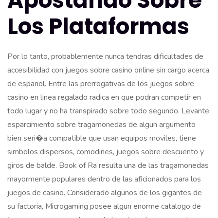
Apostando Sobre
Los Plataformas
Por lo tanto, probablemente nunca tendras dificultades de
accesibilidad con juegos sobre casino online sin cargo acerca
de espanol. Entre las prerrogativas de los juegos sobre
casino en linea regalado radica en que podran competir en
todo lugar y no ha transpirado sobre todo segundo. Levante
esparcimiento sobre tragamonedas de algun argumento
bien seri�a compatible que usan equipos moviles, tiene
simbolos dispersos, comodines, juegos sobre descuento y
giros de balde. Book of Ra resulta una de las tragamonedas
mayormente populares dentro de las aficionados para los
juegos de casino. Considerado algunos de los gigantes de
su factoria, Microgaming posee algun enorme catalogo de